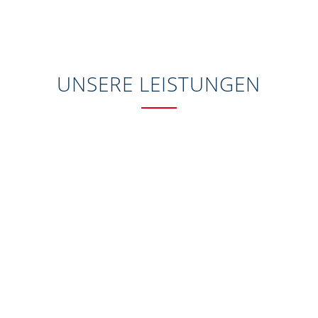
UNSERE LEISTUNGEN
Haustüren – individuell auf Ihre Wünsche und
Anforderungen abgestimmt.