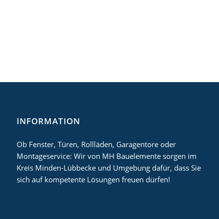
Fachkräften, die ihr Handwerk verstehen. Wir von MH Bauelemente verwenden nur
hochwertige Materialien von unseren ausgewählten Partnern. Wir finden passende
Lösungen, die den individuellen Charakter Ihres Hauses unterstützen.
Sie möchten sich einen Eindruck über die Qualität unserer Fenster, Türen und weiteren
Bauelemente machen? Dann besuchen Sie unsere Ausstellung am Buchenberg 10 in Hille.
INFORMATION
Ob Fenster, Türen, Rollläden, Garagentore oder
Montageservice: Wir von MH Bauelemente sorgen im
Kreis Minden-Lübbecke und Umgebung dafür, dass Sie
sich auf kompetente Lösungen freuen dürfen!