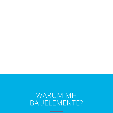
In unserer Ausstellung können Sie sich einen
Eindruck über die Qualität unserer Fenster, Türen und
weiterer Bauelemente machen. Da wir uns Zeit für Sie
und Ihre Wünsche nehmen möchten, ist eine vorherige
Terminabsprache notwendig.
WARUM MH
BAUELEMENTE?